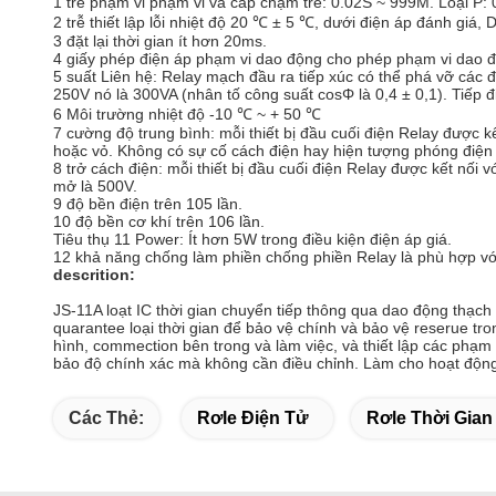
1 trễ phạm vi phạm vi và cấp chậm trễ: 0.02S ~ 999M.
Loại P: 
2 trễ thiết lập lỗi nhiệt độ 20 ℃ ± 5 ℃, dưới điện áp đánh giá, De
3 đặt lại thời gian ít hơn 20ms.
4 giấy phép điện áp phạm vi dao động cho phép phạm vi dao độn
5 suất Liên hệ: Relay mạch đầu ra tiếp xúc có thể phá vỡ các
250V nó là 300VA (nhân tố công suất cosΦ là 0,4 ± 0,1).
Tiếp đ
6 Môi trường nhiệt độ -10 ℃ ~ + 50 ℃
7 cường độ trung bình: mỗi thiết bị đầu cuối điện Relay được kế
hoặc vỏ.
Không có sự cố cách điện hay hiện tượng phóng điện
8 trở cách điện: mỗi thiết bị đầu cuối điện Relay được kết nối v
mở là 500V.
9 độ bền điện trên 105 lần.
10 độ bền cơ khí trên 106 lần.
Tiêu thụ 11 Power: Ít hơn 5W trong điều kiện điện áp giá.
12 khả năng chống làm phiền chống phiền Relay là phù hợp vớ
descrition:
JS-11A loạt IC thời gian chuyển tiếp thông qua dao động thạch 
quarantee loại thời gian để bảo vệ chính và bảo vệ reserue tro
hình, commection bên trong và làm việc, và thiết lập các phạm vi
bảo độ chính xác mà không cần điều chỉnh.
Làm cho hoạt động 
Các Thẻ:
Rơle Điện Tử
Rơle Thời Gian