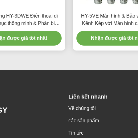
g HY-3DWE Điện thoại di
HY-5VE Màn hình & Bảo 
rục thông minh & Phân biệt
Kênh Kép với Màn hình 
mở rộng màn hình
LCD TFT 4,3 inch và Vỏ c
ận được giá tốt nhất
Nhận được giá tốt n
IP56 cho Tua bin
Liên kết nhanh
Về chúng tôi
GY
các sản phẩm
Tin tức