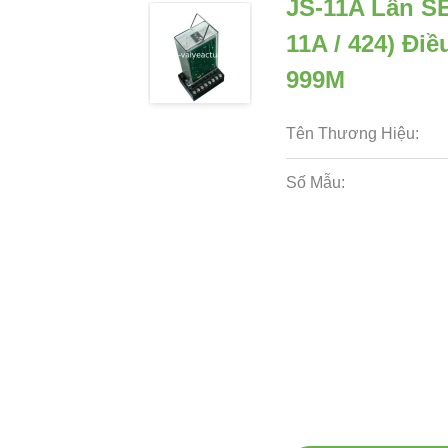
JS-11A Lần SE
11A / 424) Đi
999M
Tên Thương Hiệu:
Số Mẫu: