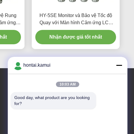
vệ Rung
HY-5SE Monitor và Bảo vệ Tốc độ
cảm ứng
Quay với Màn hình Cảm ứng LCD
hống nước
TFT 4.3 inch, Giao tiếp RS485 và Vỏ
hất
Nhận được giá tốt nhất
chống nước IP56
hontai.kamui
10:03 AM
Địa chỉ của tôi
Good day, what product are you looking 
for?
Địa chỉ công ty
KHÔNG. 7-A5, TÒA NHÀ ZHONGHANGBEIYUAN, 42
ĐƯỜNG ZHONGHANG, ĐỊA ĐIỂM HUAQIANGBEI,
QUẬN FUTIAN, THÂM QUYẾN, TRUNG QUỐC