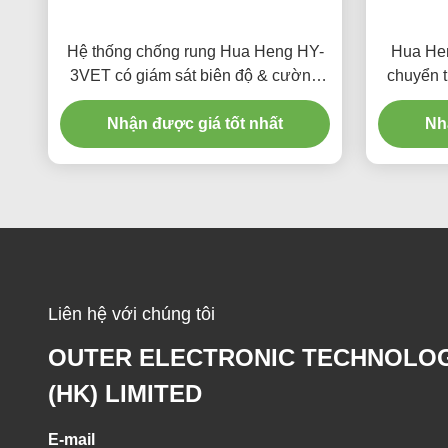
Hệ thống chống rung Hua Heng HY-
Hua Hen
3VET có giám sát biên độ & cường
chuyển t
độ
Nhận được giá tốt nhất
Nh
Liên hệ với chúng tôi
OUTER ELECTRONIC TECHNOLO
(HK) LIMITED
E-mail