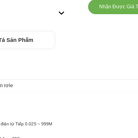
Nhận Được Giá T
Tả Sản Phẩm
n rơle
 điện tử Tiếp 0.02S ~ 999M