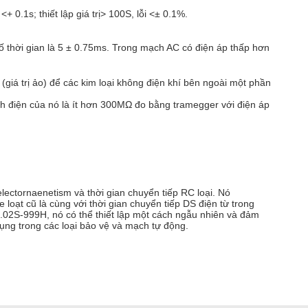
<+ 0.1s; thiết lập giá trị> 100S, lỗi <± 0.1%.
thời gian là 5 ± 0.75ms.
Trong mạch AC có điện áp thấp hơn
giá trị ảo) để các kim loại không điện khí bên ngoài một phần
ch điện của nó là ít hơn 300MΩ đo bằng tramegger với điện áp
lectornaenetism và thời gian chuyển tiếp RC loại.
Nó
he loạt cũ là cùng với thời gian chuyển tiếp DS điện từ trong
02S-999H, nó có thể thiết lập một cách ngẫu nhiên và đảm
dụng trong các loại bảo vệ và mạch tự động.