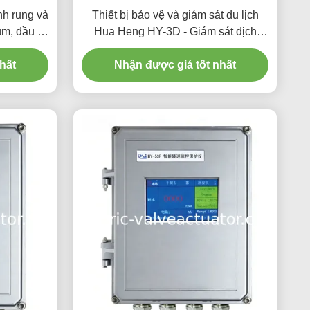
h rung và
Thiết bị bảo vệ và giám sát du lịch
µm, đầu ra
Hua Heng HY-3D - Giám sát dịch
 LED cho
chuyển và bảo vệ giới hạn thiết bị
hất
ệp
Nhận được giá tốt nhất
công nghiệp