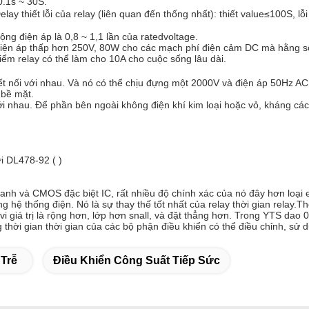
0.1s ~ 30S.
lay thiết lỗi của relay (liên quan đến thống nhất): thiết value≤100S, lỗi 
g điện áp là 0,8 ~ 1,1 lần của ratedvoltage.
 điện áp thấp hơn 250V, 80W cho các mạch phí điện cảm DC mà hằng số 
iểm relay có thể làm cho 10A cho cuộc sống lâu dài.
t nối với nhau.
Và nó có thể chịu đựng một 2000V và điện áp 50Hz AC (
 bề mặt.
ới nhau.
Để phần bên ngoài không điện khí kim loại hoặc vỏ, kháng cá
i DL478-92 (
)
anh và CMOS đặc biệt IC, rất nhiều độ chính xác của nó đây hơn loại e
ng hệ thống điện.
Nó là sự thay thế tốt nhất của relay thời gian relay.T
 giá trị là rộng hơn, lớp hơn snall, và đặt thẳng hơn.
Trong YTS dao 0.
thời gian thời gian của các bộ phận điều khiển có thể điều chỉnh, sử 
 Trễ
Điều Khiển Công Suất Tiếp Sức