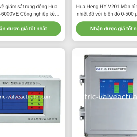
vệ giám sát rung động Hua
Hua Heng HY-V201 Màn hìn
-6000VE Công nghiệp kênh
nhiệt độ với biên độ 0-500 
đôi
dòng 4-20mA và màn hình
ận được giá tốt nhất
Nhận được giá tốt n
mục đích công nghi