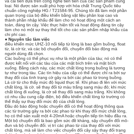
và cải tiến dựa trên công nghệ tiên tiến của các sản phẩm cùng
loại. Nó được sản xuất phù hợp với hóa chất Trung Quốc tiêu
chuẩn công nghiệp HG / T21584-95. Chúng tôi đã làm một phần
quan trọng của bộ điều khiển bằng vật liệu phân loại cao và
thành phần nhập khẩu để làm cho nó hoạt động một cách an
toàn, đáng tin cậy. Việc thực hiện tốt và hoạt động đáng tin cậy
làm cho nó một sự thay thế tốt cho các sản phẩm nhập khẩu của
chi phí cao.
● Nguyên tắc làm việc
điều khiển mức UHZ-10 nối tiếp từ lỏng là bao gồm buồng, float
từ, lá cờ từ, và các bộ chuyển đổi, chuyển đổi báo động mà
người dùng đã chọn.
Các buồng có thể phục vụ như là một phần của tàu; nó có thể
được kết nối với các tàu của các mặt bích trên và mặt bích
xuống. Bằng cách này, các mức chất lỏng trong buồng là tương
tự như trong tàu. Các tín hiệu của cấp có thể được chỉ ra bởi sự
thay đổi của tình trạng cờ gây ra bởi các phao từ trong buồng.
Lá cờ từ cho thấy mức độ Iiquid thực tế. Khi phao đi lên với mức
chất lỏng, lá cờ. sẽ thay đổi từ màu trắng sang màu đỏ; khi mức
chất lỏng đi xuống, lá cờ sẽ thay đổi sang màu trắng. Khi không
có nhu cầu cung cấp điện, bộ điều khiển chất lỏng từ trường có
thể thấy sự thay đổi mức độ của chất lỏng.
Đầu dò báo động hoặc chuyển đổi có thể hoạt động thông qua
các từ trường gây ra bởi các phao từ khi thay đổi mức chất lỏng,
họ có thể sản xuất một 4-20mA hoặc chuyển tiếp tín hiệu đầu ra.
Một bộ chuyển đổi là bao gồm sức đề kháng, sậy chuyển đổi mô-
đun và bộ chuyển đổi. vị trí các phao từ của thay đổi với mức
chất lỏng, mà sẽ làm cho việc chuyển đổi cây sậy thay đổi trạng