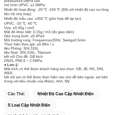
pressure≤4.0MPa cao
mô hình UPVC: ≤1.0MPa
Nhiệt độ hoạt động: -20 ℃ -150 ℃ (Đối với nhiệt độ cao vui lòng
liên hệ nhà máy)
Nhiệt độ mẫu cao: ≤350 ℃ (phù hợp để áp lực)
UPVC: -20 ℃ -60 ℃
Vừa: ≥0.45g / cm3
Mật độ khác biệt: 0.15g / m3 (đo giao diện)
Dẻo trung bình: ≤0.4PaS
Môi trường rung: Frequency≤25Hz, Swing≤0.5mm
Thực hiện theo giá: ≤0.08m / s
liệu Phòng: 304,316L
liệu float: 304,316L, Titanium
kết nối Chủ đề: GB bích
DN25, PN0.6 ~ 2.5MPa
● Lưu ý:
Mặt bích có thể được khách hàng lựa chọn: GB, JB, HG, DIN,
ANSI.
kết nối sợi có thể được thực hiện vào chủ đề bên ngoài, sợi bên
trong với tiêu chuẩn của Metric, Anh, Mỹ.
Các Thẻ:
Nhiệt Độ Cao Cặp Nhiệt Điện
S Loại Cặp Nhiệt Điện