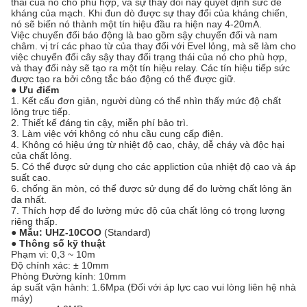
thái của nó cho phù hợp, và sự thay đổi này quyết định sức đề
kháng của mạch. Khi đun dò được sự thay đổi của kháng chiến,
nó sẽ biến nó thành một tín hiệu đầu ra hiện nay 4-20mA.
Việc chuyển đổi báo động là bao gồm sậy chuyển đổi và nam
châm. vị trí các phao từ của thay đổi với Evel lỏng, mà sẽ làm cho
việc chuyển đổi cây sậy thay đổi trạng thái của nó cho phù hợp,
và thay đổi này sẽ tạo ra một tín hiệu relay. Các tín hiệu tiếp sức
được tạo ra bởi công tắc báo động có thể được giữ.
● Ưu điểm
1. Kết cấu đơn giản, người dùng có thể nhìn thấy mức độ chất
lỏng trực tiếp.
2. Thiết kế đáng tin cậy, miễn phí bảo trì.
3. Làm việc với không có nhu cầu cung cấp điện.
4. Không có hiệu ứng từ nhiệt độ cao, chảy, dễ cháy và độc hại
của chất lỏng.
5. Có thể được sử dụng cho các appliction của nhiệt độ cao và áp
suất cao.
6. chống ăn mòn, có thể được sử dụng để đo lường chất lỏng ăn
da nhất.
7. Thích hợp để đo lường mức độ của chất lỏng có trọng lượng
riêng thấp.
● Mẫu: UHZ-10COO
(Standard)
● Thông số kỹ thuật
Phạm vi: 0,3 ~ 10m
Độ chính xác: ± 10mm
Phòng Đường kính: 10mm
áp suất vận hành: 1.6Mpa (Đối với áp lực cao vui lòng liên hệ nhà
máy)