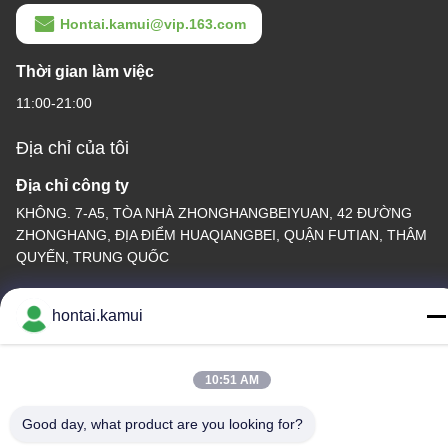
Hontai.kamui@vip.163.com
Thời gian làm việc
11:00-21:00
Địa chỉ của tôi
Địa chỉ công ty
KHÔNG. 7-A5, TÒA NHÀ ZHONGHANGBEIYUAN, 42 ĐƯỜNG
ZHONGHANG, ĐỊA ĐIỂM HUAQIANGBEI, QUẬN FUTIAN, THÂM
QUYẾN, TRUNG QUỐC
Địa chỉ nhà máy
hontai.kamui
Điện thoại
86-755-82861683
10:51 AM
Good day, what product are you looking for?