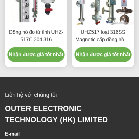
Đồng hồ đo từ tính UHZ-
UHZ517 loạt 316SS
517C 304 316
Magnetic cấp đồng hồ đo
chống ăn mòn loại mà
Nhận được giá tốt nhất
Nhận được giá tốt nhất
không Blind Area
Liên hệ với chúng tôi
OUTER ELECTRONIC
TECHNOLOGY (HK) LIMITED
E-mail