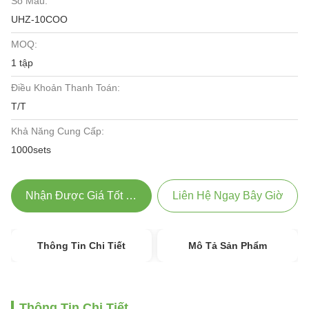
Số Mẫu:
UHZ-10COO
MOQ:
1 tập
Điều Khoản Thanh Toán:
T/T
Khả Năng Cung Cấp:
1000sets
Nhận Được Giá Tốt Nhất
Liên Hệ Ngay Bây Giờ
Thông Tin Chi Tiết
Mô Tả Sản Phẩm
Thông Tin Chi Tiết