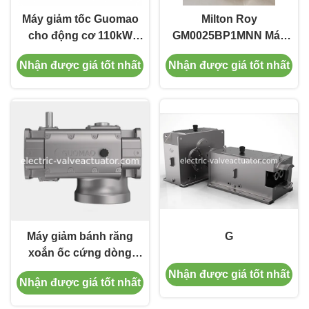
Máy giảm tốc Guomao
Milton Roy
cho động cơ 110kW
GM0025BP1MNN Máy
150HP Ứng giải hộp số
bơm đo đạc phân sạc
Nhận được giá tốt nhất
Nhận được giá tốt nhất
công nghiệp
50/60Hz Máy bơm liều
hóa học
Máy giảm bánh răng
G
xoắn ốc cứng dòng
Guomao ZLYJ cho máy
Nhận được giá tốt nhất
Nhận được giá tốt nhất
ép nhựa