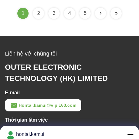
1
2
3
4
5
Liên hệ với chúng tôi
OUTER ELECTRONIC
TECHNOLOGY (HK) LIMITED
E-mail
Hontai.kamui@vip.163.com
Thời gian làm việc
11:00-21:00
hontai.kamui