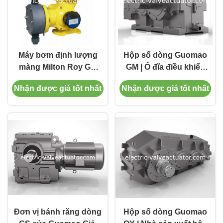
Máy bơm định lượng
Hộp số dòng Guomao
màng Milton Roy GM
GM | Ổ đĩa điều khiển
Series, Bơm định lượng
chuyển động nâng cao
Nhận được giá tốt nhất
Nhận được giá tốt nhất
hóa chất
cho các ứng dụng công
GM0025PR1MNN
nghiệp
Đơn vị bánh răng dòng
Hộp số dòng Guomao