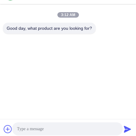
Địa chỉ của tôi
3:12 AM
Địa chỉ công ty
KHÔNG. 7-A5, TÒA NHÀ ZHONGHANGBEIYUAN, 42 ĐƯỜNG
Good day, what product are you looking for?
ZHONGHANG, ĐỊA ĐIỂM HUAQIANGBEI, QUẬN FUTIAN, THÂM
QUYẾN, TRUNG QUỐC
Địa chỉ nhà máy
Điện thoại
86-755-82861683
Trung Quốc Chất lượng tốt Điện Van Thiết bị truyền động Nhà
cung cấp.Bản quyền © -2026 OUTER ELECTRONIC
TECHNOLOGY (HK) LIMITED . Tất cả các quyềnKín đáo.
Chính sách bảo mật
|
Sơ đồ trang web