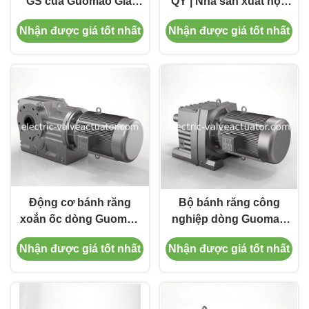
GS của Guomao Giải
QY | Nhà sản xuất hộp
pháp truyền tải chính
giảm tốc công nghiệp
Nhận được giá tốt nhất
Nhận được giá tốt nhất
xác cho máy móc công
hạng nặng
nghiệp
Động cơ bánh răng
Bộ bánh răng công
xoắn ốc dòng Guomao
nghiệp dòng Guomao
GK Giải pháp truyền tải
GR | Giải pháp truyền
Nhận được giá tốt nhất
Nhận được giá tốt nhất
công nghiệp chính xác
động mô-men xoắn cao
cho các ứng dụng tốc
cho các ứng dụng máy
độ biến đổi
móc hạng nặng