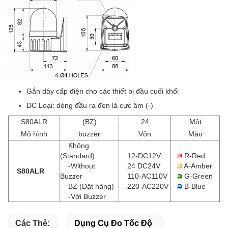
Gắn dây cấp điện cho các thiết bị đầu cuối khối
DC Loại: dòng đầu ra đen là cực âm (-)
S80ALR
(BZ)
24
Một
Mô hình
buzzer
Vôn
Màu
Không
(Standard)
12-DC12V
R-Red
-Without
24 DC24V
A-Amber
S80ALR
Buzzer
110-AC110V
G-Green
BZ (Đặt hàng)
220-AC220V
B-Blue
-Với Buzzer
Các Thẻ:
Dụng Cụ Đo Tốc Độ