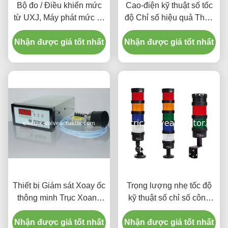
Bộ đo / Điều khiển mức
Cao-điện kỹ thuật số tốc
từ UXJ, Máy phát mức từ
độ Chỉ số hiệu quả Tháp
UXJC
Lights Cảnh báo
Nhận được giá tốt nhất
Nhận được giá tốt nhất
Thiết bị Giám sát Xoay ốc
Trọng lượng nhẹ tốc độ
thông minh Trục Xoang
kỹ thuật số chỉ số công
Xoay trục của Máy phát
suất cao Warning Buzzer
Nhận được giá tốt nhất
điện thủy lực Vận hành
Nhận được giá tốt nhất
đèn