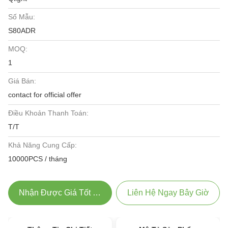
Số Mẫu:
S80ADR
MOQ:
1
Giá Bán:
contact for official offer
Điều Khoản Thanh Toán:
T/T
Khả Năng Cung Cấp:
10000PCS / tháng
Nhận Được Giá Tốt Nhất
Liên Hệ Ngay Bây Giờ