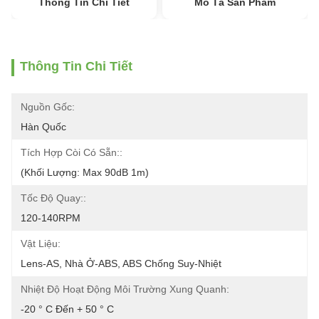
Thông Tin Chi Tiết
Mô Tả Sản Phẩm
Thông Tin Chi Tiết
Nguồn Gốc:
Hàn Quốc
Tích Hợp Còi Có Sẵn::
(Khối Lượng: Max 90dB 1m)
Tốc Độ Quay::
120-140RPM
Vật Liệu:
Lens-AS, Nhà Ở-ABS, ABS Chống Suy-Nhiệt
Nhiệt Độ Hoạt Động Môi Trường Xung Quanh:
-20 ° C Đến + 50 ° C