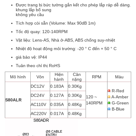
Được trang bị bức tường gắn kết cho phép lắp ráp dễ dàng.
khung lắp bổ sung
không yêu cầu
Tích hợp còi sẵn (Volume: Max 90dB 1m)
Tốc độ quay: 120-140RPM
Vật liệu: Lens-AS, Nhà ở-ABS, ABS chống suy-nhiệt
Nhiệt độ hoạt động môi trường: -20 ° C đến + 50 ° C
giá bảo vệ: IP44
Tuân theo chỉ thị RoHS
Hiện
Cân
Mô hình
Vôn
RPM
Màu
hành
nặng
DC12V
0.183A
0.30Kg
R-Red
DC24V
0.127A
0.30Kg
120 ~
A-Amber
S80ALR
140RPM
G-Green
AC110V
0.035A
0.48Kg
B-Blue
AC220V
0.017A
0.48Kg