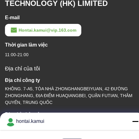
TECHNOLOGY (HK) LIMITED
E-mail
Hontai.kamui@vip.163.com
Thời gian làm việc
11:00-21:00
Địa chỉ của tôi
Địa chỉ công ty
KHÔNG. 7-A5, TÒA NHÀ ZHONGHANGBEIYUAN, 42 ĐƯỜNG
ZHONGHANG, ĐỊA ĐIỂM HUAQIANGBEI, QUẬN FUTIAN, THÂM
QUYẾN, TRUNG QUỐC
Địa chỉ nhà máy
hontai.kamui
Điện thoại
86-755-82861683