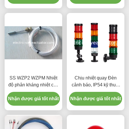
SS WZP2 WZPM Nhiệt
Chịu nhiệt quay Đèn
độ phản kháng nhiệt của
cảnh báo, IP54 kỹ thuật
tấm đệm máy phát PT100
số tốc độ Chỉ số
Nhận được giá tốt nhất
PT1000
Nhận được giá tốt nhất