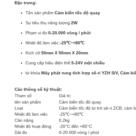
Đặc trưng:
Tên sản phẩm:
Cảm biến tốc độ quay
Sự tiêu thụ năng lượng:
2W
Phạm vi đo:
0-20.000 vòng / phút
Nhiệt độ làm việc:
-25℃~+80℃
Kích cỡ:
50mm X 50mm X 20mm
Cung cấp hiệu điện thế:
5-24V một chiều
từ khóa:
Máy phát rung tích hợp sê-ri YZH S/V, Cảm biế
Các thông số kỹ thuật:
Tham số
Giá trị
tên sản phẩm
Cảm biến tốc độ quay
Loạt
Cảm biến tốc độ từ trở sê-ri ZCB, cảm 
Nhiệt độ làm việc
-25℃~+80℃
Cân nặng
0,2kg
Nhiệt độ hoạt động
-20°C đến +85°C
Dải đo
0-20.000 vòng / phút