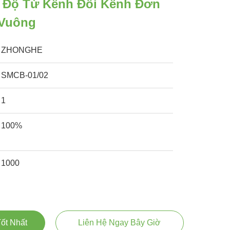
 Độ Từ Kênh Đôi Kênh Đơn
 Vuông
ZHONGHE
SMCB-01/02
1
100%
1000
ốt Nhất
Liên Hệ Ngay Bây Giờ