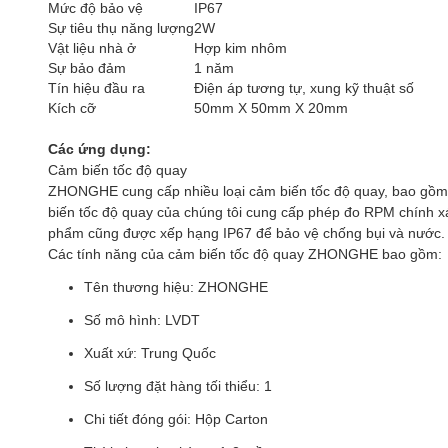
Mức độ bảo vệ
IP67
Sự tiêu thụ năng lượng
2W
Vật liệu nhà ở
Hợp kim nhôm
Sự bảo đảm
1 năm
Tín hiệu đầu ra
Điện áp tương tự, xung kỹ thuật số
Kích cỡ
50mm X 50mm X 20mm
Các ứng dụng:
Cảm biến tốc độ quay
ZHONGHE cung cấp nhiều loại cảm biến tốc độ quay, bao gồm 
biến tốc độ quay của chúng tôi cung cấp phép đo RPM chính 
phẩm cũng được xếp hạng IP67 để bảo vệ chống bụi và nước.
Các tính năng của cảm biến tốc độ quay ZHONGHE bao gồm:
Tên thương hiệu: ZHONGHE
Số mô hình: LVDT
Xuất xứ: Trung Quốc
Số lượng đặt hàng tối thiểu: 1
Chi tiết đóng gói: Hộp Carton