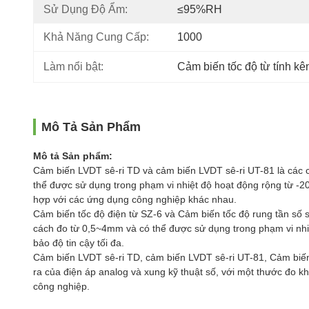
Sử Dụng Độ Ẩm:
≤95%RH
Khả Năng Cung Cấp:
1000
Làm nổi bật:
Cảm biến tốc độ từ tính k
Mô Tả Sản Phẩm
Mô tả Sản phẩm:
Cảm biến LVDT sê-ri TD và cảm biến LVDT sê-ri UT-81 là các 
thể được sử dụng trong phạm vi nhiệt độ hoạt động rộng từ -2
hợp với các ứng dụng công nghiệp khác nhau.
Cảm biến tốc độ điện từ SZ-6 và Cảm biến tốc độ rung tần số s
cách đo từ 0,5~4mm và có thể được sử dụng trong phạm vi nhiệ
bảo độ tin cậy tối đa.
Cảm biến LVDT sê-ri TD, cảm biến LVDT sê-ri UT-81, Cảm biến 
ra của điện áp analog và xung kỹ thuật số, với một thước đo
công nghiệp.