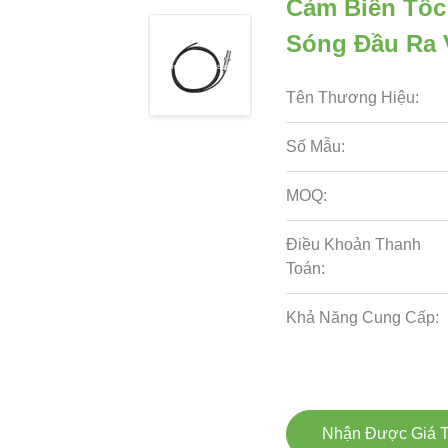
Cảm Biến Tốc
Sóng Đầu Ra
Tên Thương Hiệu:
Số Mẫu:
MOQ:
Điều Khoản Thanh
Toán:
Khả Năng Cung Cấp:
Nhận Được Giá T