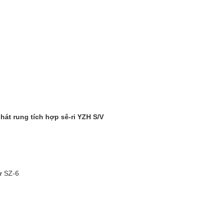
hát rung tích hợp sê-ri YZH S/V
ừ SZ-6