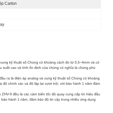
ộp Carton
uay
và xung kỹ thuật số.Chúng có khoảng cách đo từ 0,5~4mm và có
u suất cao và tính ổn định của chúng có nghĩa là chúng phù
 đầu ra là điện áp analog và xung kỹ thuật số.Chúng có khoảng
độ chính xác và độ lặp lại vượt trội, với bảo hành 1 năm đảm
p ZHV-9 đều là các cảm biến tốc độ quay cung cấp tín hiệu đầu
p bảo hành 1 năm, đảm bảo độ tin cậy trong nhiều ứng dụng