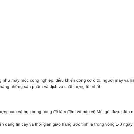
 như máy móc công nghiệp, điều khiển động cơ ô tô, người máy và hàn
àng những sản phẩm và dịch vụ chất lượng tốt nhất.
ượng cao và bọc bong bóng để làm đệm và bảo vệ.Mỗi gói được dán nh
 đáng tin cậy và thời gian giao hàng ước tính là trong vòng 1-3 ngày