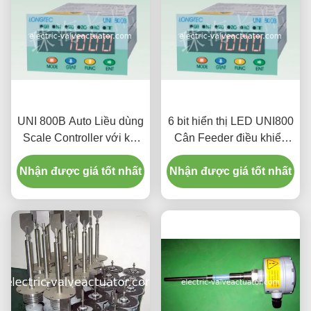
UNI 800B Auto Liều dùng
6 bit hiển thị LED UNI800
Scale Controller với kết
Cân Feeder điều khiển
quả đầu ra tín hiệu 4
cho xe tăng / cân phễu
Nhận được giá tốt nhất
swicth thiết lập bằng
Nhận được giá tốt nhất
phần mềm