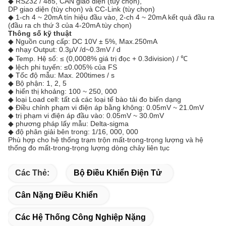
◆ RS232 / 485, CAN giao diện (tùy chọn),
DP giao diện (tùy chọn) và CC-Link (tùy chọn)
◆ 1-ch 4 ~ 20mA tín hiệu đầu vào, 2-ch 4 ~ 20mA kết quả đầu ra
(đầu ra ch thứ 3 của 4-20mA tùy chọn)
Thông số kỹ thuật
◆ Nguồn cung cấp: DC 10V ± 5%, Max.250mA
◆ nhạy Output: 0.3μV /d~0.3mV / d
◆ Temp.
Hệ số: ≤ (0,0008% giá trị đọc + 0.3division) / ℃
◆ lệch phi tuyến: ≤0.005% của FS
◆ Tốc độ mẫu: Max.
200times / s
◆ Bộ phận: 1, 2, 5
◆ hiển thị khoảng: 100 ~ 250, 000
◆ loại Load cell: tất cả các loại tế bào tải đo biến dạng
◆ Điều chỉnh phạm vi điện áp bằng không: 0.05mV ~ 21.0mV
◆ trị phạm vi điện áp đầu vào: 0.05mV ~ 30.0mV
◆ phương pháp lấy mẫu: Delta-sigma
◆ độ phân giải bên trong: 1/16, 000, 000
Phù hợp cho hệ thống trạm trộn mất-trong-trọng lượng và hệ
thống đo mất-trong-trọng lượng dòng chảy liên tục
Các Thẻ:
Bộ Điều Khiển Điện Tử
Cân Nặng Điều Khiển
Các Hệ Thống Công Nghiệp Nặng