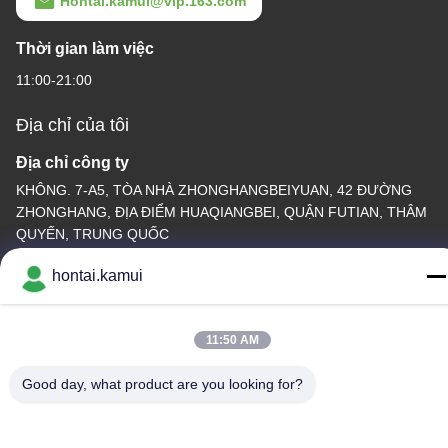
Hontai.kamui@vip.163.com
Thời gian làm việc
11:00-21:00
Địa chỉ của tôi
Địa chỉ công ty
KHÔNG. 7-A5, TÒA NHÀ ZHONGHANGBEIYUAN, 42 ĐƯỜNG
ZHONGHANG, ĐỊA ĐIỂM HUAQIANGBEI, QUẬN FUTIAN, THÂM
QUYẾN, TRUNG QUỐC
Địa chỉ nhà máy
hontai.kamui
Điện thoại
11:50 AM
86-755-82861683
Good day, what product are you looking for?