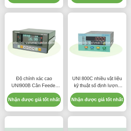
Độ chính xác cao
UNI 800C nhiều vật liệu
UNI900B Cân Feeder
kỹ thuật số định lượng
Belt Scale điều khiển 32
Cân Feeder Controller
Nhận được giá tốt nhất
bit, AC 180V ~ 265V
Nhận được giá tốt nhất
với Tự diganoisis