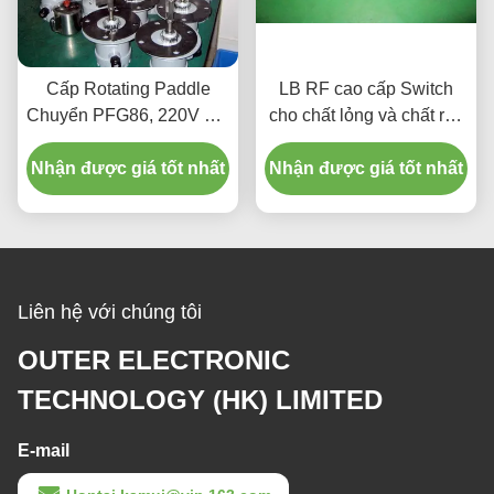
Cấp Rotating Paddle
LB RF cao cấp Switch
Chuyển PFG86, 220V AC
cho chất lỏng và chất rắn
/ 110V cho ngũ cốc, thức
khô số lượng lớn, nhiệt
Nhận được giá tốt nhất
ăn, mùn cưa, nhựa
Nhận được giá tốt nhất
độ cao
Liên hệ với chúng tôi
OUTER ELECTRONIC
TECHNOLOGY (HK) LIMITED
E-mail