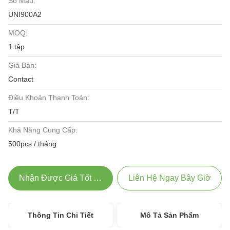
Số Mẫu:
UNI900A2
MOQ:
1 tập
Giá Bán:
Contact
Điều Khoản Thanh Toán:
T/T
Khả Năng Cung Cấp:
500pcs / tháng
Nhận Được Giá Tốt Nhất
Liên Hệ Ngay Bây Giờ
Thông Tin Chi Tiết
Mô Tả Sản Phẩm