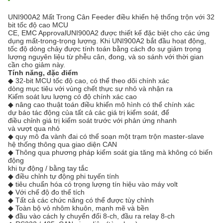
UNI900A2 Mất Trong Cân Feeder điều khiển hệ thống trộn với 32
bit tốc độ cao MCU
CE, EMC ApprovalUNI900A2 được thiết kế đặc biệt cho các ứng
dụng mất-trong-trọng lượng.
Khi UNI900A2 bắt đầu hoạt động,
tốc độ dòng chảy được tính toán bằng cách đo sự giảm trọng
lượng nguyên liệu từ phễu cân, đong, và so sánh với thời gian
cần cho giảm này.
Tính năng, đặc điểm
◆ 32-bit MCU tốc độ cao, có thể theo dõi chính xác
dòng mục tiêu với vùng chết thực sự nhỏ và nhận ra
Kiểm soát lưu lượng có độ chính xác cao
◆ nâng cao thuật toán điều khiển mô hình có thể chính xác
dự báo tác động của tất cả các giá trị kiểm soát, để
điều chỉnh giá trị kiểm soát trước với phản ứng nhanh
và vượt qua nhỏ
◆ quy mô đa vành đai có thể soạn một trạm trộn master-slave
hệ thống thông qua giao diện CAN
◆ Thông qua phương pháp kiểm soát gia tăng mà không có biến
động
khi tự động / bằng tay tắc
◆ điều chỉnh tự động phi tuyến tính
◆ tiêu chuẩn hóa có trọng lượng tín hiệu vào máy volt
◆ Với chế độ đo thể tích
◆ Tất cả các chức năng có thể được tùy chỉnh
◆ Toàn bộ vỏ nhôm khuôn, mạnh mẽ và bền
◆ đầu vào cách ly chuyển đổi 8-ch, đầu ra relay 8-ch