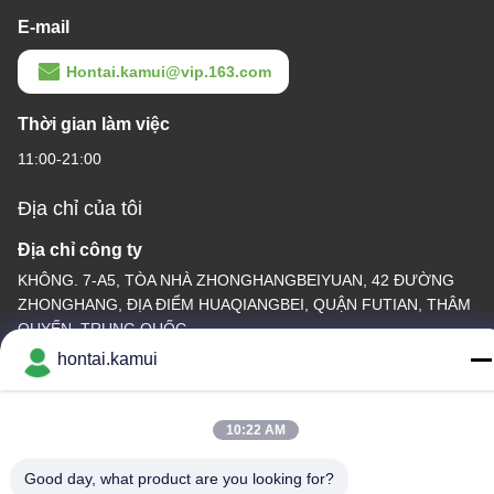
E-mail
Hontai.kamui@vip.163.com
Thời gian làm việc
11:00-21:00
Địa chỉ của tôi
Địa chỉ công ty
KHÔNG. 7-A5, TÒA NHÀ ZHONGHANGBEIYUAN, 42 ĐƯỜNG
ZHONGHANG, ĐỊA ĐIỂM HUAQIANGBEI, QUẬN FUTIAN, THÂM
QUYẾN, TRUNG QUỐC
hontai.kamui
Địa chỉ nhà máy
Điện thoại
10:22 AM
86-755-82861683
Good day, what product are you looking for?