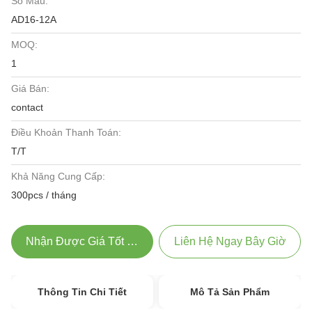
Số Mẫu:
AD16-12A
MOQ:
1
Giá Bán:
contact
Điều Khoản Thanh Toán:
T/T
Khả Năng Cung Cấp:
300pcs / tháng
Nhận Được Giá Tốt Nhất
Liên Hệ Ngay Bây Giờ
Thông Tin Chi Tiết
Mô Tả Sản Phẩm