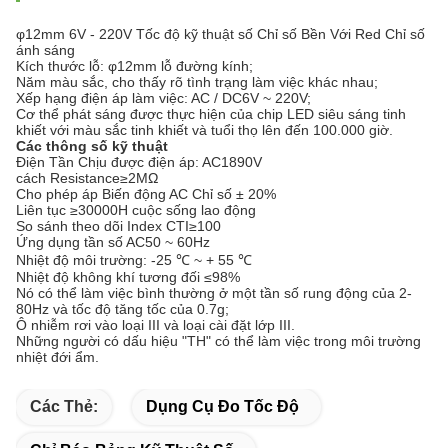
φ12mm 6V - 220V Tốc độ kỹ thuật số Chỉ số Bền Với Red Chỉ số
ánh sáng
Kích thước lỗ: φ12mm lỗ đường kính;
Năm màu sắc, cho thấy rõ tình trạng làm việc khác nhau;
Xếp hạng điện áp làm việc: AC / DC6V ~ 220V;
Cơ thể phát sáng được thực hiện của chip LED siêu sáng tinh
khiết với màu sắc tinh khiết và tuổi thọ lên đến 100.000 giờ.
Các thông số kỹ thuật
Điện Tần Chịu được điện áp: AC1890V
cách Resistance≥2MΩ
Cho phép áp Biến động AC Chỉ số ± 20%
Liên tục ≥30000H cuộc sống lao động
So sánh theo dõi Index CTI≥100
Ứng dụng tần số AC50 ~ 60Hz
Nhiệt độ môi trường: -25 ℃ ~ + 55 ℃
Nhiệt độ không khí tương đối ≤98%
Nó có thể làm việc bình thường ở một tần số rung động của 2-
80Hz và tốc độ tăng tốc của 0.7g;
Ô nhiễm rơi vào loại III và loại cài đặt lớp III.
Những người có dấu hiệu "TH" có thể làm việc trong môi trường
nhiệt đới ẩm.
Các Thẻ:
Dụng Cụ Đo Tốc Độ