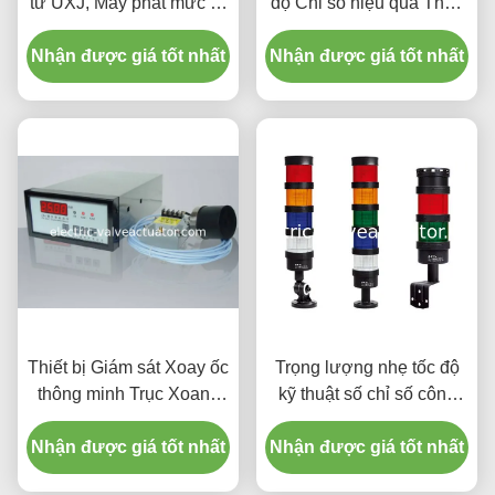
từ UXJ, Máy phát mức từ
độ Chỉ số hiệu quả Tháp
UXJC
Lights Cảnh báo
Nhận được giá tốt nhất
Nhận được giá tốt nhất
Thiết bị Giám sát Xoay ốc
Trọng lượng nhẹ tốc độ
thông minh Trục Xoang
kỹ thuật số chỉ số công
Xoay trục của Máy phát
suất cao Warning Buzzer
Nhận được giá tốt nhất
điện thủy lực Vận hành
Nhận được giá tốt nhất
đèn