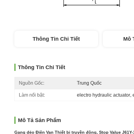
Thông Tin Chi Tiết
Mô 
Thông Tin Chi Tiết
Nguồn Gốc:
Trung Quốc
Làm nổi bật:
electro hydraulic actuator
, 
Mô Tả Sản Phẩm
Gang dẻo
Điện Van Thiết bị truyền động,
Stop
Value
J61Y-