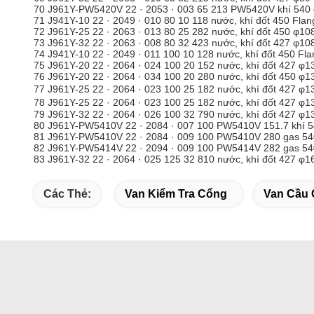
70 J961Y-PW5420V 22 · 2053 · 003 65 213 PW5420V khí 540 
71 J941Y-10 22 · 2049 · 010 80 10 118 nước, khí đốt 450 Flan
72 J961Y-25 22 · 2063 · 013 80 25 282 nước, khí đốt 450 φ10
73 J961Y-32 22 · 2063 · 008 80 32 423 nước, khí đốt 427 φ10
74 J941Y-10 22 · 2049 · 011 100 10 128 nước, khí đốt 450 Fl
75 J961Y-20 22 · 2064 · 024 100 20 152 nước, khí đốt 427 φ1
76 J961Y-20 22 · 2064 · 034 100 20 280 nước, khí đốt 450 φ1
77 J961Y-25 22 · 2064 · 023 100 25 182 nước, khí đốt 427 φ1
78 J961Y-25 22 · 2064 · 023 100 25 182 nước, khí đốt 427 φ1
79 J961Y-32 22 · 2064 · 026 100 32 790 nước, khí đốt 427 φ1
80 J961Y-PW5410V 22 · 2084 · 007 100 PW5410V 151.7 khí 5
81 J961Y-PW5410V 22 · 2084 · 009 100 PW5410V 280 gas 54
82 J961Y-PW5414V 22 · 2094 · 009 100 PW5414V 282 gas 540
83 J961Y-32 22 · 2064 · 025 125 32 810 nước, khí đốt 427 φ1
Các Thẻ:
Van Kiểm Tra Cổng
Van Cầu