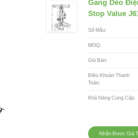
Gang Dẻo Điện
Stop Value J6
Số Mẫu:
MOQ:
Giá Bán:
Điều Khoản Thanh
Toán:
Khả Năng Cung Cấp:
Nhận Được Giá T