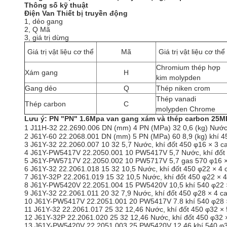
Thông số kỹ thuật
Điện Van Thiết bị truyền động
1, dẻo gang
2, Q Mã
3, giá trị dừng
Giá trị vật liệu cơ thể
Mã
Giá trị vật liệu cơ thể
Chromium thép hợp
Xám gang
H
kim molypden
Gang dẻo
Q
Thép niken crom
Thép vanadi
Thép carbon
C
molypden Chrome
Lưu ý: PN "PN" 1.6Mpa van gang xám và thép carbon 25M
1 J11H-32 22.2690.006 DN (mm) 4 PN (MPa) 32 0,6 (kg) Nước, 
2 J61Y-60 22.2068.001 DN (mm) 5 PN (MPa) 60 8,9 (kg) khí 4
3 J61Y-32 22.2060.007 10 32 5,7 Nước, khí đốt 450 φ16 × 3 ca
4 J61Y-PW5417V 22.2050.001 10 PW5417V 5,7 Nước, khí đốt 54
5 J61Y-PW5717V 22.2050.002 10 PW5717V 5,7 gas 570 φ16 × 3
6 J61Y-32 22.2061.018 15 32 10,5 Nước, khí đốt 450 φ22 × 4 
7 J61Y-32P 22.2061.019 15 32 10,5 Nước, khí đốt 450 φ22 × 4 
8 J61Y-PW5420V 22.2051.004 15 PW5420V 10,5 khí 540 φ22 × 4
9 J61Y-32 22.2061.011 20 32 7,9 Nước, khí đốt 450 φ28 × 4 ca
10 J61Y-PW5417V 22.2051.001 20 PW5417V 7.8 khí 540 φ28 × 4
11 J61Y-32 22.2061.017 25 32 12,46 Nước, khí đốt 450 φ32 × 
12 J61Y-32P 22.2061.020 25 32 12,46 Nước, khí đốt 450 φ32 × 
13 J61Y-PW5420V 22.2051.003 25 PW5420V 12,46 khí 540 φ32 