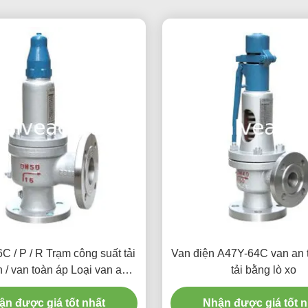
C / P / R Trạm công suất tải
Van điện A47Y-64C van an 
n / van toàn áp Loại van an
tải bằng lò xo
toàn
ận được giá tốt nhất
Nhận được giá tốt n