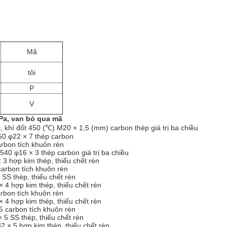
Mã
tôi
P
V
Pa, van bỏ qua mã
khí đốt 450 (℃) M20 × 1,5 (mm) carbon thép giá trị ba chiều
50 φ22 × 7 thép carbon
rbon tích khuôn rèn
0 φ16 × 3 thép carbon giá trị ba chiều
 hợp kim thép, thiếu chết rèn
carbon tích khuôn rèn
SS thép, thiếu chết rèn
 hợp kim thép, thiếu chết rèn
rbon tích khuôn rèn
 hợp kim thép, thiếu chết rèn
5 carbon tích khuôn rèn
5 SS thép, thiếu chết rèn
× 5 hợp kim thép, thiếu chết rèn