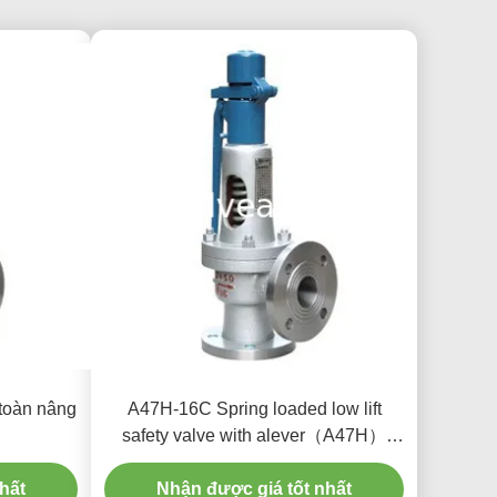
toàn nâng
A47H-16C Spring loaded low lift
safety valve with alever（A47H）
suitable for equipment and piping for
hất
Nhận được giá tốt nhất
steam , air